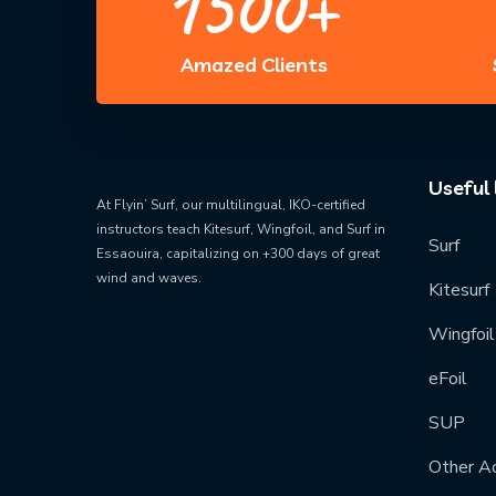
1500
+
Amazed Clients
Useful 
At Flyin’ Surf, our
multilingual, IKO-certified
instructors
teach
Kitesurf, Wingfoil, and Surf
in
Surf
Essaouira, capitalizing on
+300 days of great
wind and waves
.
Kitesurf
Wingfoil
eFoil
SUP
Other Ac