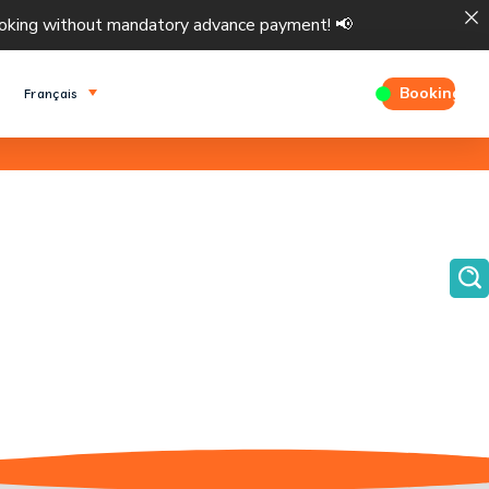
ng without mandatory advance payment! 
Booking
Français