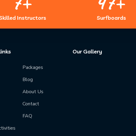
7
+
50
+
Skilled Instructors
Surfboards
links
Our Gallery
Packages
Blog
About Us
Contact
FAQ
tivities