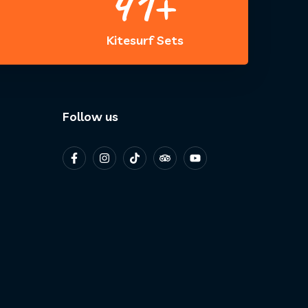
45
+
Kitesurf Sets
Follow us