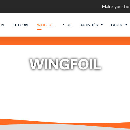
Make your booki
URF
KITESURF
WINGFOIL
eFOIL
ACTIVITÉS
PACKS
WINGFOIL
yin’Surf. Glissez Sans Effort Au
Aventure Inoubliable.