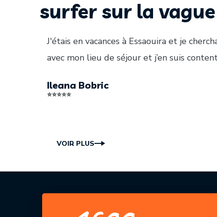
surfer sur la vague
J'étais en vacances à Essaouira et je cherch
Une installation vraiment professionnelle 
L’équipe de flyin’ surf Essaouira est trè
Yassine et Ahmed viennent d'ouvrir une nou
avec mon lieu de séjour et j’en suis conten
recommande vivement cette entreprise pou
nous reviendrons certainement 🙌
dernière, j'ai dû revenir pour son fantast
au top du …
Ileana Bobric
Gael Clutterbuck
Patxi Cano
⭐⭐⭐⭐⭐
⭐⭐⭐⭐⭐
⭐⭐⭐⭐⭐
Nadim Ali
⭐⭐⭐⭐⭐
VOIR PLUS