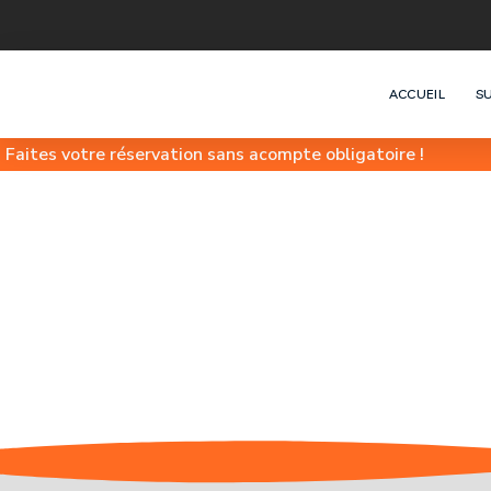
ACCUEIL
S
Faites votre réservation sans acompte obligatoire !
Vivez L’exaltation Du Wing Foil Avec Fl
Dessus Des Vagues Pour Une 